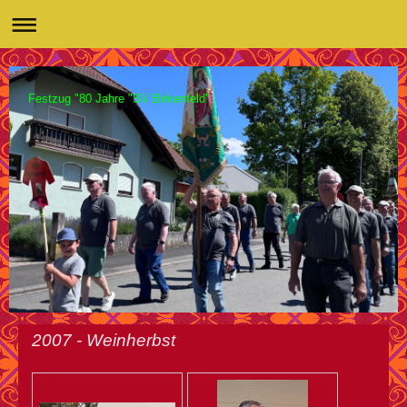
Festzug "80 Jahre "SV Birkenfeld"
2007 - Weinherbst