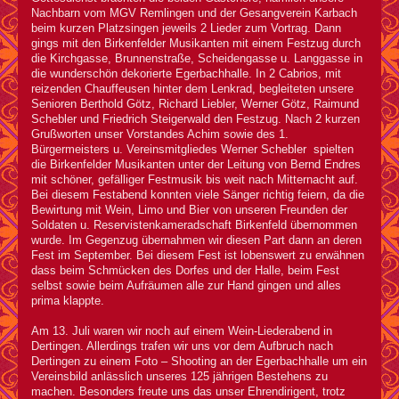
Nachbarn vom MGV Remlingen und der Gesangverein Karbach
beim kurzen Platzsingen jeweils 2 Lieder zum Vortrag. Dann
gings mit den Birkenfelder Musikanten mit einem Festzug durch
die Kirchgasse, Brunnenstraße, Scheidengasse u. Langgasse in
die wunderschön dekorierte Egerbachhalle. In 2 Cabrios, mit
reizenden Chauffeusen hinter dem Lenkrad, begleiteten unsere
Senioren Berthold Götz, Richard Liebler, Werner Götz, Raimund
Schebler und Friedrich Steigerwald den Festzug. Nach 2 kurzen
Grußworten unser Vorstandes Achim sowie des 1.
Bürgermeisters u. Vereinsmitgliedes Werner Schebler spielten
die Birkenfelder Musikanten unter der Leitung von Bernd Endres
mit schöner, gefälliger Festmusik bis weit nach Mitternacht auf.
Bei diesem Festabend konnten viele Sänger richtig feiern, da die
Bewirtung mit Wein, Limo und Bier von unseren Freunden der
Soldaten u. Reservistenkameradschaft Birkenfeld übernommen
wurde. Im Gegenzug übernahmen wir diesen Part dann an deren
Fest im September. Bei diesem Fest ist lobenswert zu erwähnen
dass beim Schmücken des Dorfes und der Halle, beim Fest
selbst sowie beim Aufräumen alle zur Hand gingen und alles
prima klappte.
Am 13. Juli waren wir noch auf einem Wein-Liederabend in
Dertingen. Allerdings trafen wir uns vor dem Aufbruch nach
Dertingen zu einem Foto – Shooting an der Egerbachhalle um ein
Vereinsbild anlässlich unseres 125 jährigen Bestehens zu
machen. Besonders freute uns das unser Ehrendirigent, trotz