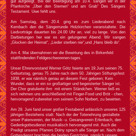
gut aufgelegt. Bei der Beerdigung am 10.4. sangen wir in der
Pfarrkirche „Über den Sternen“ und am Grab“ Des Sängers
Testament. Uwe fehlt uns.
Am Samstag, dem 20.4. ging es zum Liederabend nach
Kembach den die Sängerrunde Holzkirchen veranstaltete. Die
Liedvorträge dauerten bis 24.00 Uhr an, viel zu lange. Von den
Darbietungen her war es ein gelungener Abend. Wir sangen
„Glocken der Heimat“, „Lieder sterben nie“,und „Hans bleib do“.
Am 4. Mai übernahmen wir die Bewirtung des in Birkenfeld
stattfindenden Feldgeschworenen-tages.
Unser Ehrenvorstand Werner Götz feierte am 19.Juni seinen 75.
Geburtstag, genau 75 Jahre nach dem 50. Jährigen Stiftungsfest
1938, er war nämlich genau an diesem Fest geboren; Kein
Wunder, dass er ein so großartiger und begeisterter Sänger ist.
Der Chor gratulierte ihm mit einem Ständchen. Werner ließ es
sich nehmen uns anschließend mit Finger-Food und Bröt - chen,
hervorragend zubereitet von seinem Sohn Norbert, zu bewirten.
Am 29. Juni fand unser großer Festabend anlässlich unseres 125
jährigen Bestehens statt. Nach der der Totenehrung gestaltete
unser Patenverein, der Musik- u. Gesangverein Erlenbach, den
Gedenkgottesdienst musikalisch hervorragend mit. Auch die
Predigt unseres Pfarrers Dolny sprach alle Sänger an. Nach dem
Gottesdienst brachten die beiden Gastchöre, nämlich unsere