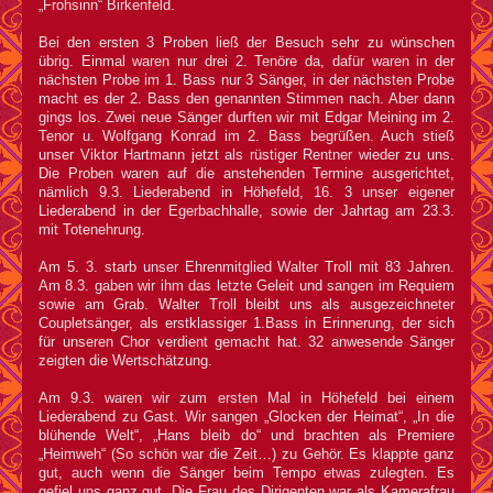
„Frohsinn“ Birkenfeld.
Bei den ersten 3 Proben ließ der Besuch sehr zu wünschen
übrig. Einmal waren nur drei 2. Tenöre da, dafür waren in der
nächsten Probe im 1. Bass nur 3 Sänger, in der nächsten Probe
macht es der 2. Bass den genannten Stimmen nach. Aber dann
gings los. Zwei neue Sänger durften wir mit Edgar Meining im 2.
Tenor u. Wolfgang Konrad im 2. Bass begrüßen. Auch stieß
unser Viktor Hartmann jetzt als rüstiger Rentner wieder zu uns.
Die Proben waren auf die anstehenden Termine ausgerichtet,
nämlich 9.3. Liederabend in Höhefeld, 16. 3 unser eigener
Liederabend in der Egerbachhalle, sowie der Jahrtag am 23.3.
mit Totenehrung.
Am 5. 3. starb unser Ehrenmitglied Walter Troll mit 83 Jahren.
Am 8.3. gaben wir ihm das letzte Geleit und sangen im Requiem
sowie am Grab. Walter Troll bleibt uns als ausgezeichneter
Coupletsänger, als erstklassiger 1.Bass in Erinnerung, der sich
für unseren Chor verdient gemacht hat. 32 anwesende Sänger
zeigten die Wertschätzung.
Am 9.3. waren wir zum ersten Mal in Höhefeld bei einem
Liederabend zu Gast. Wir sangen „Glocken der Heimat“, „In die
blühende Welt“, „Hans bleib do“ und brachten als Premiere
„Heimweh“ (So schön war die Zeit…) zu Gehör. Es klappte ganz
gut, auch wenn die Sänger beim Tempo etwas zulegten. Es
gefiel uns ganz gut. Die Frau des Dirigenten war als Kamerafrau