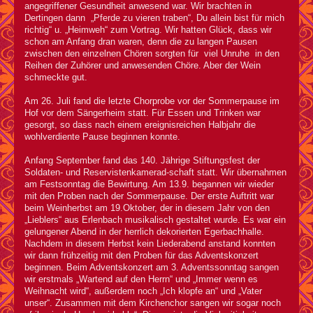
angegriffener Gesundheit anwesend war. Wir brachten in
Dertingen dann „Pferde zu vieren traben“, Du allein bist für mich
richtig“ u. „Heimweh“ zum Vortrag. Wir hatten Glück, dass wir
schon am Anfang dran waren, denn die zu langen Pausen
zwischen den einzelnen Chören sorgten für viel Unruhe in den
Reihen der Zuhörer und anwesenden Chöre. Aber der Wein
schmeckte gut.
Am 26. Juli fand die letzte Chorprobe vor der Sommerpause im
Hof vor dem Sängerheim statt. Für Essen und Trinken war
gesorgt, so dass nach einem ereignisreichen Halbjahr die
wohlverdiente Pause beginnen konnte.
Anfang September fand das 140. Jährige Stiftungsfest der
Soldaten- und Reservistenkamerad-schaft statt. Wir übernahmen
am Festsonntag die Bewirtung. Am 13.9. begannen wir wieder
mit den Proben nach der Sommerpause. Der erste Auftritt war
beim Weinherbst am 19.Oktober, der in diesem Jahr von den
„Lieblers“ aus Erlenbach musikalisch gestaltet wurde. Es war ein
gelungener Abend in der herrlich dekorierten Egerbachhalle.
Nachdem in diesem Herbst kein Liederabend anstand konnten
wir dann frühzeitig mit den Proben für das Adventskonzert
beginnen. Beim Adventskonzert am 3. Adventssonntag sangen
wir erstmals „Wartend auf den Herrn“ und „Immer wenn es
Weihnacht wird“, außerdem noch „Ich klopfe an“ und „Vater
unser“. Zusammen mit dem Kirchenchor sangen wir sogar noch