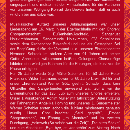
eingespannt und mußte mit der Filmaufnahme für die Partnerin
von unserem Wolfgang Konrad den Beweis liefern, daß er auch
wirklich bei uns dabei war.
Musikalischer Auftakt unseres Jubiläumsjahres war unser
Liederabend am 16. März in der Egerbachhalle mit den Chören:
Chorgemeinschaft Eußenheim/Aschfeld, Sängerlust
Holzkirchhausen, Sängerrunde Holzkirchen, GV Schollbrunn
sowie dem Kirchenchor Birkenfeld und uns als Gastgeber. Bei
der Begrüßung durfte der Vorstand u. a. unseren Ehrenchorleiter
Hermann Schreck im stolzen Alter von 91 Jahren mit seiner
Gattin Anneliese willkommen heißen. Gelungene Chorvorträge
bildeten den würdigen Rahmen für die Ehrungen, die kurz vor der
Pause erfolgten.
Für 25 Jahre wurde Sigi Müller-Salomon, für 50 Jahre Peter
Frank und Viktor Hartmann, sowie für 60 Jahre Erwin Schlör und
unser Ehrenvorstand Werner Götz geehrt. Schade dass kein
Offizieller des Sängerbundes anwesend war, zumal wir die
Ehrenurkunde für das 125. Jubiläum unseres Chores erhielten.
Unser 1.Vorsitzender Achim Müller mit tatkräftiger Unterstützung
der Fahnenpatin Angelika Hörning und unseres 1. Bürgermeister
Werner Schebler ehrten jedoch die Jubilare mindestens genauso
würdig. Unser Chor brachte: „Seid gegrüßt“, „Froher
Sängermarsch“, zur Ehrung „Im Abendrot“ und im zweiten
Durchgang, „Heimweh (So schön war die Zeit)“, „Die alten Säcke“
und zum Abschluss „Bye, bye, es war schön“ zum Vortrag. Nach