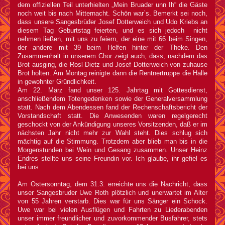
dem offiziellen Teil unterhielten „Mein Bruader unn Ih“ die Gäste
noch weit bis nach Mitternacht. Schön war`s. Bemerkt sei noch,
dass unsere Sangesbrüder Josef Dotterweich und Udo Kriebs an
diesem Tag Geburtstag feierten, und es sich jedoch nicht
nehmen ließen, mit uns zu feiern, der eine mit 66 beim Singen,
der andere mit 39 beim Helfen hinter der Theke. Den
Zusammenhalt in unserem Chor zeigt auch, dass, nachdem das
Brot ausging, die Rosl Dietz und Josef Dotterweich von zuhause
Brot holten. Am Montag reinigte dann die Rentnertruppe die Halle
in gewohnter Gründlichkeit.
Am 22. März fand unser 125. Jahrtag mit Gottesdienst,
anschließendem Totengedenken sowie der Generalversammlung
statt. Nach dem Abendessen fand der Rechenschaftsbericht der
Vorstandschaft statt. Die Anwesenden waren regelgerecht
geschockt von der Ankündigung unseres Vorsitzenden, daß er im
nächsten Jahr nicht mehr zur Wahl steht. Dies schlug sich
mächtig auf die Stimmung. Trotzdem aber blieb man bis in die
Morgenstunden bei Wein und Gesang zusammen. Unser Heinz
Endres stellte uns seine Freundin vor. Ich glaube, ihr gefiel es
bei uns.
Am Ostersonntag, dem 31.3. erreichte uns die Nachricht, dass
unser Sangesbruder Uwe Roth plötzlich und unerwartet im Alter
von 55 Jahren verstarb. Dies war für uns Sänger ein Schock.
Uwe war bei vielen Ausflügen und Fahrten zu Liederabenden
unser immer freundlicher und zuvorkommender Busfahrer, stets