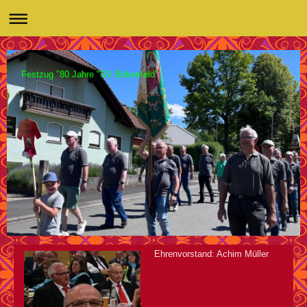
Festzug "80 Jahre "SV Birkenfeld"
Ehrenvorstand: Achim Müller